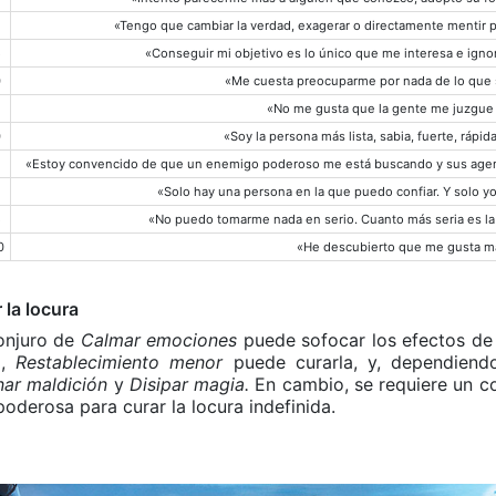
«Tengo que cambiar la verdad, exagerar o directamente mentir pa
5
«Conseguir mi objetivo es lo único que me interesa e igno
0
«Me cuesta preocuparme por nada de lo que 
«No me gusta que la gente me juzgue 
0
«Soy la persona más lista, sabia, fuerte, rápi
«Estoy convencido de que un enemigo poderoso me está buscando y sus agen
«Solo hay una persona en la que puedo confiar. Y solo y
5
«No puedo tomarme nada en serio. Cuanto más seria es la 
0
«He descubierto que me gusta ma
 la locura
onjuro de
Calmar emociones
puede sofocar los efectos de l
o,
Restablecimiento menor
puede curarla, y, dependiend
nar maldición
y
Disipar magia.
En cambio, se requiere un c
oderosa para curar la locura indefinida.