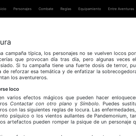
nicio
Personajes
Combate
Reglas
Equipamiento
Entre Aventuras
ura
a campaña típica, los personajes no se vuelven locos por 
icerías que provocan día tras día, pero algunas veces e
iado. Si tu campaña tiene una fuerte dosis de terror, p
 de reforzar esa temática y de enfatizar la sobrecogedor
ntan los aventureros.
rse loco
ten varios efectos mágicos que pueden hacer enloquece
uros
Contactar con otro plano
y
Símbolo.
Puedes sustitu
ros con las siguientes reglas de locura. Las enfermedades
ento psíquico o los vientos aullantes de Pandemonium, t
os artefactos pueden romper la psique de un personaje q