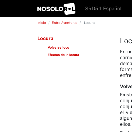
SRD5.1 Español
I
Inicio
Entre Aventuras
Locura
Locura
Loc
Volverse loco
En un
Efectos de la locura
carn
demas
forma
enfre
Volve
Exis
conj
conju
el vi
algun
ellos.