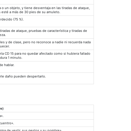
o un objeto, y tiene desventaja en las tiradas de ataque,
as esté a más de 30 pies de su amuleto.
rdecido (75 %).
tiradas de ataque, pruebas de característica y tiradas de
eza.
les y de clase, pero no reconoce a nadie ni recuerda nada
uecer.
ría CD 15 para no quedar afectado como si hubiera fallado
 dura 1 minuto.
de hablar.
erle daño pueden despertarlo.
re)
a».
cuentro».
ma de vestir, sus gestos y su nombre».