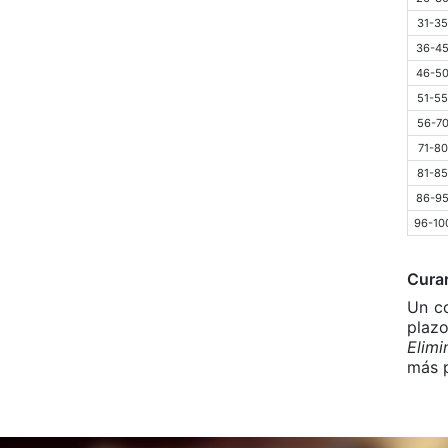
31-35
36-4
46-5
51-55
56-7
71-80
81-85
86-9
96-10
Curar
Un c
plaz
Elimi
más p