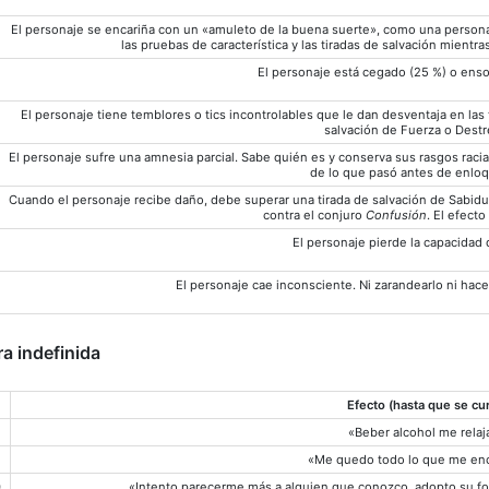
El personaje se encariña con un «amuleto de la buena suerte», como una persona 
las pruebas de característica y las tiradas de salvación mientr
El personaje está cegado (25 %) o enso
El personaje tiene temblores o tics incontrolables que le dan desventaja en las 
salvación de Fuerza o Destr
El personaje sufre una amnesia parcial. Sabe quién es y conserva sus rasgos racia
de lo que pasó antes de enloq
Cuando el personaje recibe daño, debe superar una tirada de salvación de Sabidu
contra el conjuro
Confusión
. El efecto
El personaje pierde la capacidad 
El personaje cae inconsciente. Ni zarandearlo ni hac
a indefinida
Efecto (hasta que se cu
«Beber alcohol me relaj
«Me quedo todo lo que me en
0
«Intento parecerme más a alguien que conozco, adopto su for