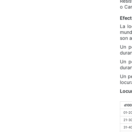
Resis
o Car
Efect
La lo
munda
son a
Un p
duran
Un p
duran
Un p
locur
Locur
d100
01-2
21-3
31-4