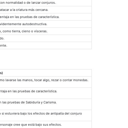
con normalidad o de lanzar conjuros.
tacar a la criatura más cercana.
entaja en las pruebas de característica.
videntemente autodestructiva.
, como tierra, cieno o vísceras.
do.
ente.
s)
omo lavarse las manos, tocar algo, rezar o contar monedas.
taja en las pruebas de característica.
n las pruebas de Sabiduría y Carisma.
si estuviera bajo los efectos de antipatía del conjuro
personaje cree que está bajo sus efectos.