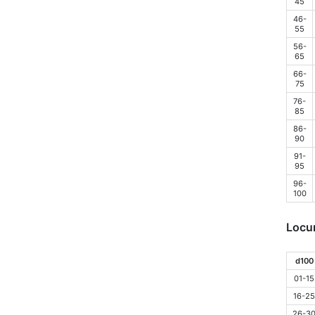
45
46-
55
56-
65
66-
75
76-
85
86-
90
91-
95
96-
100
Locur
d100
01-15
16-25
26-3