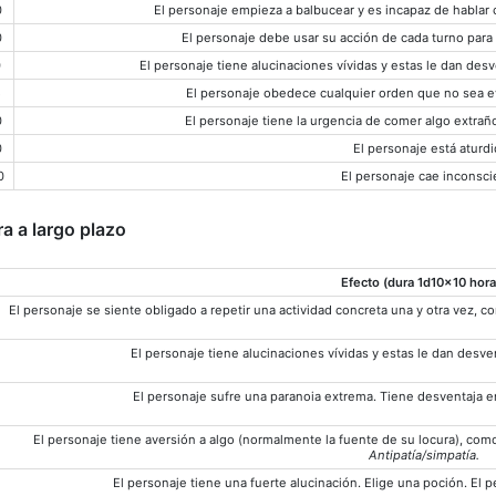
0
El personaje empieza a balbucear y es incapaz de hablar 
0
El personaje debe usar su acción de cada turno para a
0
El personaje tiene alucinaciones vívidas y estas le dan desv
5
El personaje obedece cualquier orden que no sea e
0
El personaje tiene la urgencia de comer algo extraño
0
El personaje está aturdi
0
El personaje cae inconsci
a a largo plazo
Efecto (dura 1d10×10 hora
El personaje se siente obligado a repetir una actividad concreta una y otra vez, c
El personaje tiene alucinaciones vívidas y estas le dan desven
El personaje sufre una paranoia extrema. Tiene desventaja e
El personaje tiene aversión a algo (normalmente la fuente de su locura), como 
Antipatía/simpatía.
El personaje tiene una fuerte alucinación. Elige una poción. El 