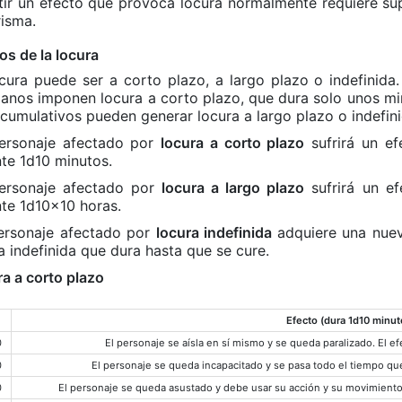
tir un efecto que provoca locura normalmente requiere sup
isma.
os de la locura
cura puede ser a corto plazo, a largo plazo o indefinid
nos imponen locura a corto plazo, que dura solo unos min
cumulativos pueden generar locura a largo plazo o indefini
ersonaje afectado por
locura a corto plazo
sufrirá un ef
te 1d10 minutos.
ersonaje afectado por
locura a largo plazo
sufrirá un ef
te 1d10×10 horas.
ersonaje afectado por
locura indefinida
adquiere una nuev
a indefinida que dura hasta que se cure.
a a corto plazo
Efecto (dura 1d10 minut
0
El personaje se aísla en sí mismo y se queda paralizado. El ef
0
El personaje se queda incapacitado y se pasa todo el tiempo que 
0
El personaje se queda asustado y debe usar su acción y su movimiento 