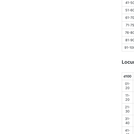
41-5
51-6
61-7
71-7
76-8
81-9
91-10
Locur
d100
01-
20
11-
20
21-
30
31-
40
41-