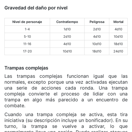
Gravedad del daño por nivel
Nivel de personaje
Contratiempo
Peligrosa
Mortal
1-4
1d10
2d10
4d10
5-10
2d10
4d10
10d10
11-16
4d10
10d10
18d10
17-20
10d10
18d10
24d10
Trampas complejas
Las trampas complejas funcionan igual que las
normales, excepto porque una vez activadas ejecutan
una serie de acciones cada ronda. Una trampa
compleja convierte el proceso de lidiar con una
trampa en algo más parecido a un encuentro de
combate.
Cuando una trampa compleja se activa, esta tira
iniciativa (su descripción incluye un bonificador). En su
turno, la trampa se vuelve a activar, lo que