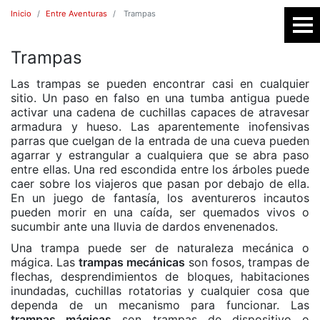
Inicio
Entre Aventuras
Trampas
Trampas
SR
Las trampas se pueden encontrar casi en cualquier
sitio. Un paso en falso en una tumba antigua puede
activar una cadena de cuchillas capaces de atravesar
armadura y hueso. Las aparentemente inofensivas
parras que cuelgan de la entrada de una cueva pueden
agarrar y estrangular a cualquiera que se abra paso
entre ellas. Una red escondida entre los árboles puede
caer sobre los viajeros que pasan por debajo de ella.
En un juego de fantasía, los aventureros incautos
pueden morir en una caída, ser quemados vivos o
E
sucumbir ante una lluvia de dardos envenenados.
Una trampa puede ser de naturaleza mecánica o
mágica. Las
trampas mecánicas
son fosos, trampas de
flechas, desprendimientos de bloques, habitaciones
inundadas, cuchillas rotatorias y cualquier cosa que
dependa de un mecanismo para funcionar. Las
trampas mágicas
son trampas de dispositivo o