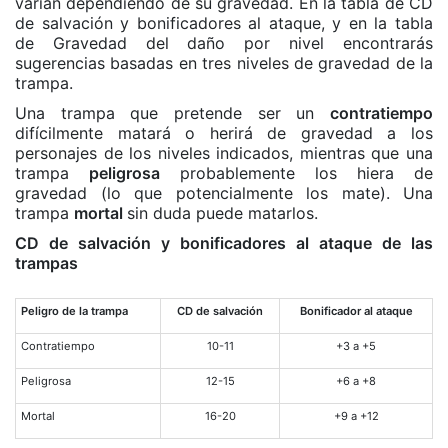
varían dependiendo de su gravedad. En la tabla de CD
de salvación y bonificadores al ataque, y en la tabla
de Gravedad del daño por nivel encontrarás
sugerencias basadas en tres niveles de gravedad de la
trampa.
Una trampa que pretende ser un
contratiempo
difícilmente matará o herirá de gravedad a los
personajes de los niveles indicados, mientras que una
trampa
peligrosa
probablemente los hiera de
gravedad (lo que potencialmente los mate). Una
trampa
mortal
sin duda puede matarlos.
CD de salvación y bonificadores al ataque de las
trampas
Peligro de la trampa
CD de salvación
Bonificador al ataque
Contratiempo
10-11
+3 a +5
Peligrosa
12-15
+6 a +8
Mortal
16-20
+9 a +12