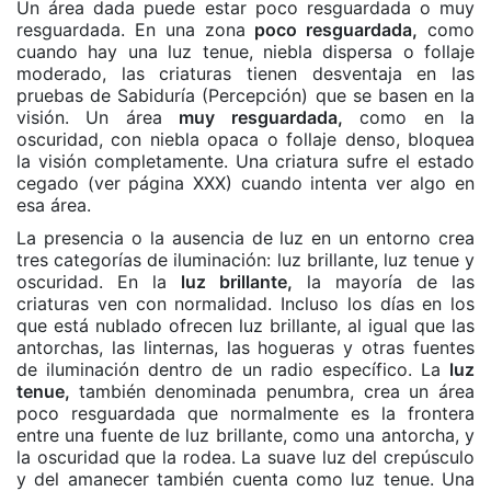
Un área dada puede estar poco resguardada o muy
resguardada. En una zona
poco resguardada,
como
cuando hay una luz tenue, niebla dispersa o follaje
moderado, las criaturas tienen desventaja en las
pruebas de Sabiduría (Percepción) que se basen en la
visión. Un área
muy resguardada,
como en la
oscuridad, con niebla opaca o follaje denso, bloquea
la visión completamente. Una criatura sufre el estado
cegado (ver página XXX) cuando intenta ver algo en
esa área.
La presencia o la ausencia de luz en un entorno crea
tres categorías de iluminación: luz brillante, luz tenue y
oscuridad. En la
luz brillante,
la mayoría de las
criaturas ven con normalidad. Incluso los días en los
que está nublado ofrecen luz brillante, al igual que las
antorchas, las linternas, las hogueras y otras fuentes
de iluminación dentro de un radio específico. La
luz
tenue,
también denominada penumbra, crea un área
poco resguardada que normalmente es la frontera
entre una fuente de luz brillante, como una antorcha, y
la oscuridad que la rodea. La suave luz del crepúsculo
y del amanecer también cuenta como luz tenue. Una