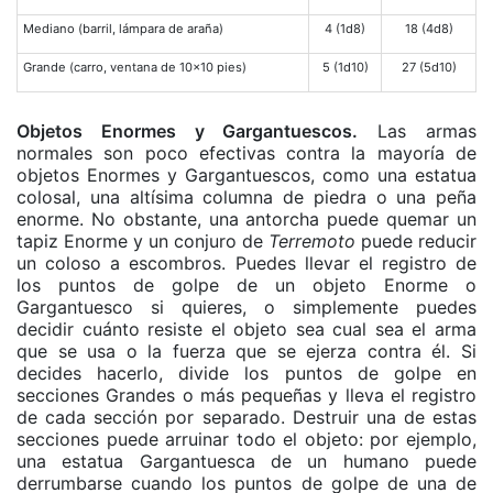
Mediano (barril, lámpara de araña)
4 (1d8)
18 (4d8)
Grande (carro, ventana de 10×10 pies)
5 (1d10)
27 (5d10)
Objetos Enormes y Gargantuescos.
Las armas
normales son poco efectivas contra la mayoría de
objetos Enormes y Gargantuescos, como una estatua
colosal, una altísima columna de piedra o una peña
enorme. No obstante, una antorcha puede quemar un
tapiz Enorme y un conjuro de
Terremoto
puede reducir
un coloso a escombros. Puedes llevar el registro de
los puntos de golpe de un objeto Enorme o
Gargantuesco si quieres, o simplemente puedes
decidir cuánto resiste el objeto sea cual sea el arma
que se usa o la fuerza que se ejerza contra él. Si
decides hacerlo, divide los puntos de golpe en
secciones Grandes o más pequeñas y lleva el registro
de cada sección por separado. Destruir una de estas
secciones puede arruinar todo el objeto: por ejemplo,
una estatua Gargantuesca de un humano puede
derrumbarse cuando los puntos de golpe de una de