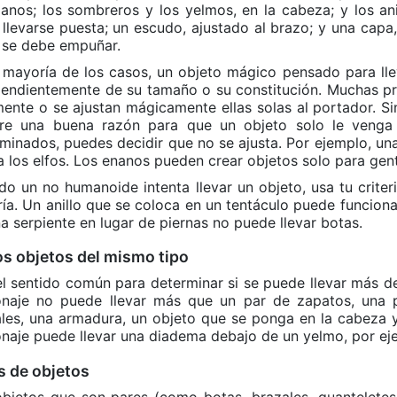
anos; los sombreros y los yelmos, en la cabeza; y los a
llevarse puesta; un escudo, ajustado al brazo; y una cap
 se debe empuñar.
 mayoría de los casos, un objeto mágico pensado para llev
endientemente de su tamaño o su constitución. Muchas pr
mente o se ajustan mágicamente ellas solas al portador. Si
ere una buena razón para que un objeto solo le venga
minados, puedes decidir que no se ajusta. Por ejemplo, u
a los elfos. Los enanos pueden crear objetos solo para gent
o un no humanoide intenta llevar un objeto, usa tu criter
ía. Un anillo que se coloca en un tentáculo puede funcionar
a serpiente en lugar de piernas no puede llevar botas.
os objetos del mismo tipo
l sentido común para determinar si se puede llevar más 
onaje no puede llevar más que un par de zapatos, una 
les, una armadura, un objeto que se ponga en la cabeza 
naje puede llevar una diadema debajo de un yelmo, por ej
s de objetos
bjetos que son pares (como botas, brazales, guanteletes