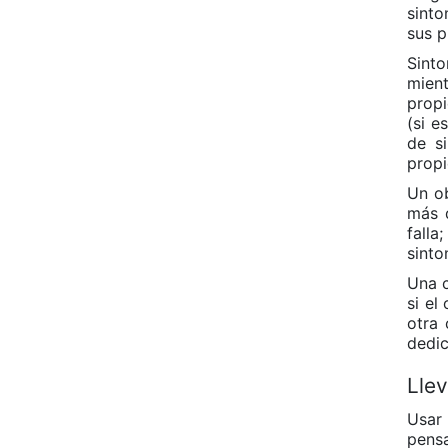
sinto
sus 
Sint
mient
propi
(si e
de si
propi
Un ob
más d
falla
sinto
Una c
si el
otra 
dedic
Lle
Usar 
pensa