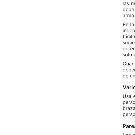
las m
debe 
arma
En la
indep
fácil
sugi
deter
solo 
Cuand
deber
de un
Vari
Usa e
pers
braza
perso
Pare
Los o