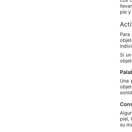
lleva
pie 
Acti
Para 
objet
indiv
Si un
objet
Pala
Una 
obje
sonid
Con
Algun
piel,
su ma