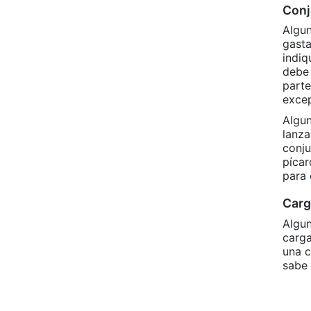
Conj
Algun
gast
indiq
debe 
parte
excep
Algun
lanza
conju
píca
para 
Carg
Algun
carg
una c
sabe 