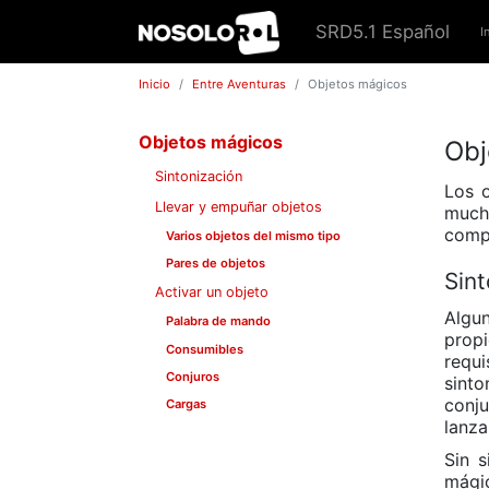
SRD5.1 Español
I
Inicio
Entre Aventuras
Objetos mágicos
Objetos mágicos
Obj
Sintonización
Los o
Llevar y empuñar objetos
much
comp
Varios objetos del mismo tipo
Pares de objetos
Sint
Activar un objeto
Algun
Palabra de mando
propi
Consumibles
requi
Conjuros
sinto
conju
Cargas
lanza
Sin s
mágic