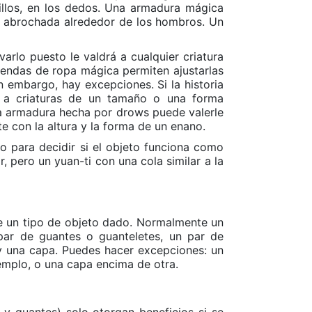
nillos, en los dedos. Una armadura mágica
a, abrochada alrededor de los hombros. Un
arlo puesto le valdrá a cualquier criatura
endas de ropa mágica permiten ajustarlas
n embargo, hay excepciones. Si la historia
 a criaturas de un tamaño o una forma
na armadura hecha por drows puede valerle
e con la altura y la forma de un enano.
io para decidir si el objeto funciona como
, pero un yuan-ti con una cola similar a la
de un tipo de objeto dado. Normalmente un
par de guantes o guanteletes, un par de
y una capa. Puedes hacer excepciones: un
emplo, o una capa encima de otra.
 y guantes) solo otorgan beneficios si se