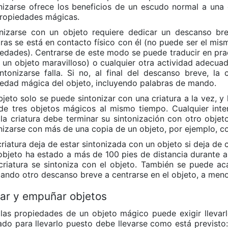
nizarse ofrece los beneficios de un escudo normal a una 
propiedades mágicas.
onizarse con un objeto requiere dedicar un descanso br
ras se está en contacto físico con él (no puede ser el mi
edades). Centrarse de este modo se puede traducir en prac
s un objeto maravilloso) o cualquier otra actividad adecuad
ntonizarse falla. Si no, al final del descanso breve, la 
edad mágica del objeto, incluyendo palabras de mando.
jeto solo se puede sintonizar con una criatura a la vez, y
e tres objetos mágicos al mismo tiempo. Cualquier inte
; la criatura debe terminar su sintonización con otro obj
nizarse con más de una copia de un objeto, por ejemplo, 
riatura deja de estar sintonizada con un objeto si deja de c
 objeto ha estado a más de 100 pies de distancia durante a
criatura se sintoniza con el objeto. También se puede ac
ando otro descanso breve a centrarse en el objeto, a meno
var y empuñar objetos
las propiedades de un objeto mágico puede exigir lleva
do para llevarlo puesto debe llevarse como está previsto: 