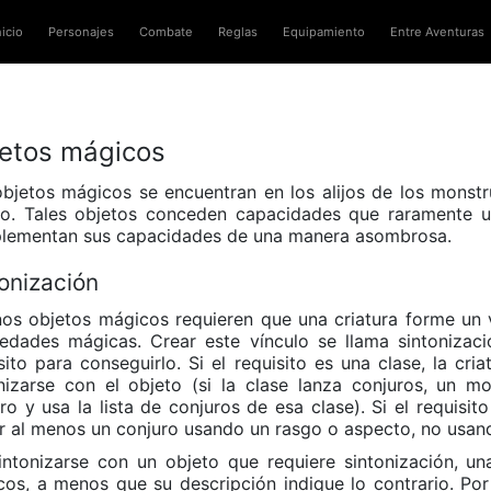
nicio
Personajes
Combate
Reglas
Equipamiento
Entre Aventuras
etos mágicos
bjetos mágicos se encuentran en los alijos de los monst
o. Tales objetos conceden capacidades que raramente u
lementan sus capacidades de una manera asombrosa.
onización
os objetos mágicos requieren que una criatura forme un 
edades mágicas. Crear este vínculo se llama sintonizac
sito para conseguirlo. Si el requisito es una clase, la c
nizarse con el objeto (si la clase lanza conjuros, un m
ro y usa la lista de conjuros de esa clase). Si el requisi
r al menos un conjuro usando un rasgo o aspecto, no usand
intonizarse con un objeto que requiere sintonización, un
os, a menos que su descripción indique lo contrario. Po