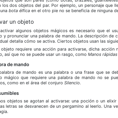
n los dos objetos del par. Por ejemplo, un personaje que l
y una
bota élfica
en el otro pie no se beneficia de ninguna de
var un objeto
activar algunos objetos mágicos es necesario que el usu
o y pronunciar una palabra de mando. La descripción de 
idual detalla cómo se activa. Ciertos objetos usan las sigui
 objeto requiere una acción para activarse, dicha acción 
o, así que no se puede usar un rasgo, como
Manos rápidas
bra de mando
palabra de mando es una palabra o una frase que se deb
to mágico que requiere una palabra de mando no se pue
os, como en el área del conjuro
Silencio.
sumibles
os objetos se agotan al activarse: una poción o un elixir
 las letras se desvanecen de un pergamino al leerlo. Una v
gia.