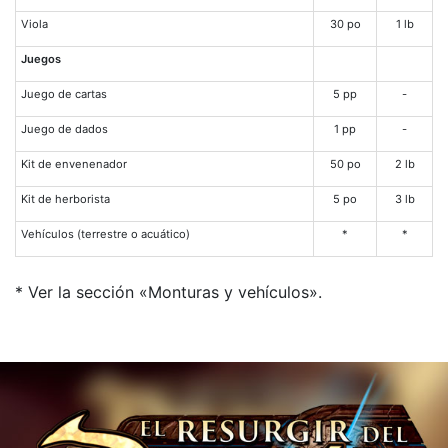
Viola
30 po
1 lb
Juegos
Juego de cartas
5 pp
-
Juego de dados
1 pp
-
Kit de envenenador
50 po
2 lb
Kit de herborista
5 po
3 lb
Vehículos (terrestre o acuático)
*
*
* Ver la sección «Monturas y vehículos».