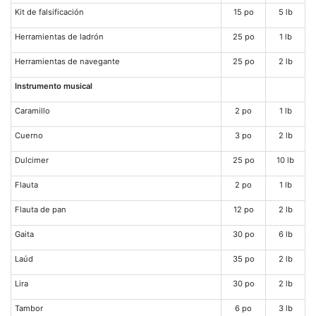
Kit de falsificación
15 po
5 lb
Herramientas de ladrón
25 po
1 lb
Herramientas de navegante
25 po
2 lb
Instrumento musical
Caramillo
2 po
1 lb
Cuerno
3 po
2 lb
Dulcimer
25 po
10 lb
Flauta
2 po
1 lb
Flauta de pan
12 po
2 lb
Gaita
30 po
6 lb
Laúd
35 po
2 lb
Lira
30 po
2 lb
Tambor
6 po
3 lb