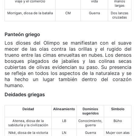
viaje y el comercio
vida
manos
largas
Morrigan, diosa de la batalla
CM
Guerra
Dos lanzas
cruzadas
Panteón griego
Los dioses del Olimpo se manifiestan con el suave
mecer de las olas contra las orillas y el rugido del
trueno entre las cimas envueltas en nubes. Los densos
bosques plagados de jabalíes y las colinas secas
cubiertas de olivas evidencian su paso. Su presencia
se refleja en todos los aspectos de la naturaleza y se
ha hecho un lugar también dentro del corazón
humano.
Deidades griegas
Deidad
Alineamiento
Dominios
Símbolo
sugeridos
Atenea, diosa de la
LB
Conocimiento,
Búho
sabiduría y la civilización
guerra
Niké, diosa de la victoria
LN
Guerra
Mujer con alas