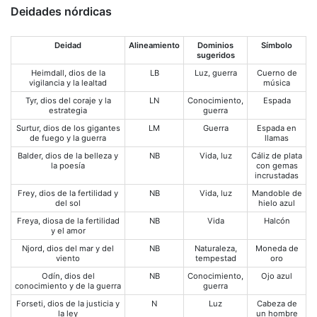
Deidades nórdicas
Deidad
Alineamiento
Dominios
Símbolo
sugeridos
Heimdall, dios de la
LB
Luz, guerra
Cuerno de
vigilancia y la lealtad
música
Tyr, dios del coraje y la
LN
Conocimiento,
Espada
estrategia
guerra
Surtur, dios de los gigantes
LM
Guerra
Espada en
de fuego y la guerra
llamas
Balder, dios de la belleza y
NB
Vida, luz
Cáliz de plata
la poesía
con gemas
incrustadas
Frey, dios de la fertilidad y
NB
Vida, luz
Mandoble de
del sol
hielo azul
Freya, diosa de la fertilidad
NB
Vida
Halcón
y el amor
Njord, dios del mar y del
NB
Naturaleza,
Moneda de
viento
tempestad
oro
Odín, dios del
NB
Conocimiento,
Ojo azul
conocimiento y de la guerra
guerra
Forseti, dios de la justicia y
N
Luz
Cabeza de
la ley
un hombre