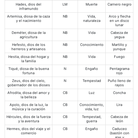
Hades, dios del
LM
Muerte
Carnero negro
inframundo
Artemisa, diosa de la caza
NB
Vida,
Arco y flecha
y el nacimiento
naturaleza
en un disco
lunar
Deméter, diosa de la
NB
Vida
Cabeza de
agricultura
yegua
Hefesto, dios de los
NB
Conocimiento
Martillo y
herreros y artesanos
yunque
Hestia, diosa del hogar y
NB
Vida
Fuego
la familia
Tiqué, diosa de la buena
N
Engaño
Pentagrama
fortuna
rojo
Zeus, dios del cielo,
N
Tempestad
Puño lleno de
gobernador de los dioses
rayos
Afrodita, diosa del amor y
CB
Luz
Concha
la belleza
Apolo, dios de la luz, la
CB
Conocimiento,
Lira
música y la curación
vida, luz
Hércules, dios de la fuerza
CB
Tempestad,
Cabeza de
y la aventura
guerra
león
Hermes, dios del viaje y el
CB
Engaño
Caduceo
comercio
(bastón con
alas y