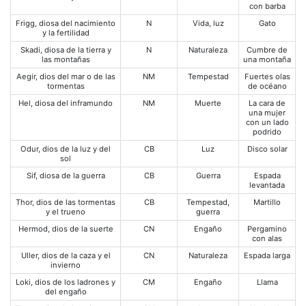
con barba
Frigg, diosa del nacimiento
N
Vida, luz
Gato
y la fertilidad
Skadi, diosa de la tierra y
N
Naturaleza
Cumbre de
las montañas
una montaña
Aegir, dios del mar o de las
NM
Tempestad
Fuertes olas
tormentas
de océano
Hel, diosa del inframundo
NM
Muerte
La cara de
una mujer
con un lado
podrido
Odur, dios de la luz y del
CB
Luz
Disco solar
sol
Sif, diosa de la guerra
CB
Guerra
Espada
levantada
Thor, dios de las tormentas
CB
Tempestad,
Martillo
y el trueno
guerra
Hermod, dios de la suerte
CN
Engaño
Pergamino
con alas
Uller, dios de la caza y el
CN
Naturaleza
Espada larga
invierno
Loki, dios de los ladrones y
CM
Engaño
Llama
del engaño