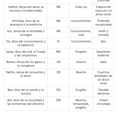
y plumas
Hathor, diosa del amor, la
NB
Vida, luz
Cabeza de
música y la maternidad
vaca con un
disco lunar
Imhotep, dios de la
NB
Conocimiento
Pirámide
artesanía y la medicina
escalonada
Isis, diosa de la fertilidad y
NB
Conocimiento,
Ankh
y
la magia
vida
estrella
Tot, dios del conocimiento y
N
Conocimiento
Ibis
la sabiduría
Apep, dios del mal, el fuego
NM
Engaño
Serpiente
y las serpientes
ardiente
Bastet, diosa de los gatos y
CB
Guerra
Gato
la venganza
Neftis, diosa de la muerte y
CB
Muerte
Cuernos
el dolor
alrededor de
un disco
lunar
Bes, dios de la suerte y la
CN
Engaño
Deidad
música
deforme
Set, dios de la oscuridad y
CM
Muerte,
Cobra
las tormentas del desierto
tempestad,
enrollada
engaño