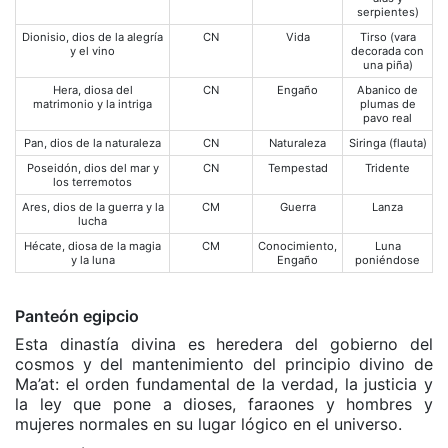
serpientes)
Dionisio, dios de la alegría
CN
Vida
Tirso (vara
y el vino
decorada con
una piña)
Hera, diosa del
CN
Engaño
Abanico de
matrimonio y la intriga
plumas de
pavo real
Pan, dios de la naturaleza
CN
Naturaleza
Siringa (flauta)
Poseidón, dios del mar y
CN
Tempestad
Tridente
los terremotos
Ares, dios de la guerra y la
CM
Guerra
Lanza
lucha
Hécate, diosa de la magia
CM
Conocimiento,
Luna
y la luna
Engaño
poniéndose
Panteón egipcio
Esta dinastía divina es heredera del gobierno del
cosmos y del mantenimiento del principio divino de
Ma’at: el orden fundamental de la verdad, la justicia y
la ley que pone a dioses, faraones y hombres y
mujeres normales en su lugar lógico en el universo.