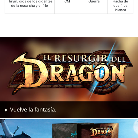
Thrym, dios de los gigantes
CM
Guerra
Hacha de
de la escarcha y el frío
dos filos
blanca