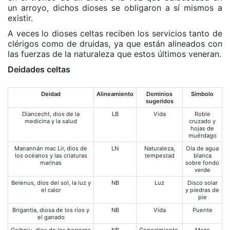
un arroyo, dichos dioses se obligaron a sí mismos a
existir.
A veces lo dioses celtas reciben los servicios tanto de
clérigos como de druidas, ya que están alineados con
las fuerzas de la naturaleza que estos últimos veneran.
Deidades celtas
Deidad
Alineamiento
Dominios
Símbolo
sugeridos
Diancecht, dios de la
LB
Vida
Roble
medicina y la salud
cruzado y
hojas de
muérdago
Manannán mac Lir, dios de
LN
Naturaleza,
Ola de agua
los océanos y las criaturas
tempestad
blanca
marinas
sobre fondo
verde
Belenus, dios del sol, la luz y
NB
Luz
Disco solar
el calor
y piedras de
pie
Brigantia, diosa de los ríos y
NB
Vida
Puente
el ganado