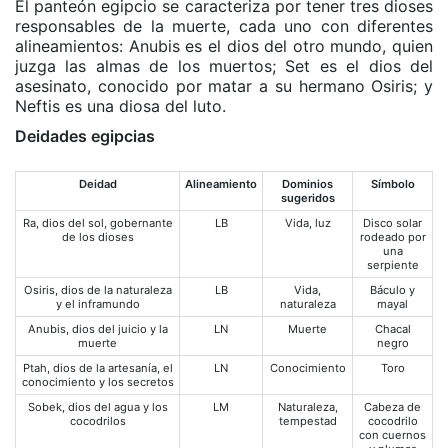
El panteón egipcio se caracteriza por tener tres dioses
responsables de la muerte, cada uno con diferentes
alineamientos: Anubis es el dios del otro mundo, quien
juzga las almas de los muertos; Set es el dios del
asesinato, conocido por matar a su hermano Osiris; y
Neftis es una diosa del luto.
Deidades egipcias
Deidad
Alineamiento
Dominios
Símbolo
sugeridos
Ra, dios del sol, gobernante
LB
Vida, luz
Disco solar
de los dioses
rodeado por
una
serpiente
Osiris, dios de la naturaleza
LB
Vida,
Báculo y
y el inframundo
naturaleza
mayal
Anubis, dios del juicio y la
LN
Muerte
Chacal
muerte
negro
Ptah, dios de la artesanía, el
LN
Conocimiento
Toro
conocimiento y los secretos
Sobek, dios del agua y los
LM
Naturaleza,
Cabeza de
cocodrilos
tempestad
cocodrilo
con cuernos