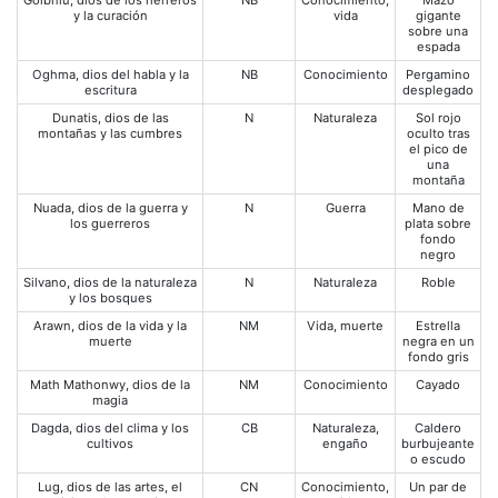
Goibniu, dios de los herreros
NB
Conocimiento,
Mazo
y la curación
vida
gigante
sobre una
espada
Oghma, dios del habla y la
NB
Conocimiento
Pergamino
escritura
desplegado
Dunatis, dios de las
N
Naturaleza
Sol rojo
montañas y las cumbres
oculto tras
el pico de
una
montaña
Nuada, dios de la guerra y
N
Guerra
Mano de
los guerreros
plata sobre
fondo
negro
Silvano, dios de la naturaleza
N
Naturaleza
Roble
y los bosques
Arawn, dios de la vida y la
NM
Vida, muerte
Estrella
muerte
negra en un
fondo gris
Math Mathonwy, dios de la
NM
Conocimiento
Cayado
magia
Dagda, dios del clima y los
CB
Naturaleza,
Caldero
cultivos
engaño
burbujeante
o escudo
Lug, dios de las artes, el
CN
Conocimiento,
Un par de