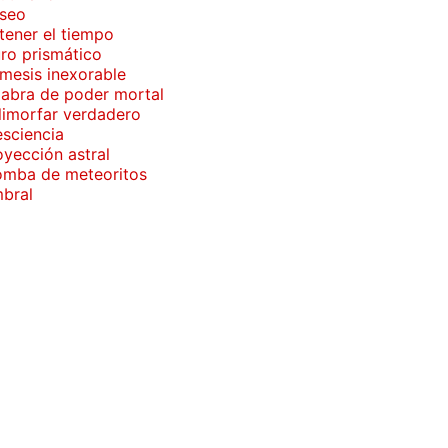
seo
tener el tiempo
ro prismático
mesis inexorable
labra de poder mortal
limorfar verdadero
esciencia
oyección astral
omba de meteoritos
bral