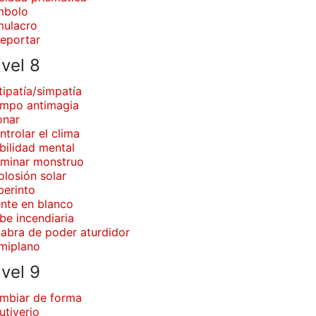
mbolo
mulacro
leportar
ivel 8
tipatía/simpatía
mpo antimagia
onar
ntrolar el clima
bilidad mental
minar monstruo
plosión solar
berinto
nte en blanco
be incendiaria
labra de poder aturdidor
miplano
ivel 9
mbiar de forma
utiverio