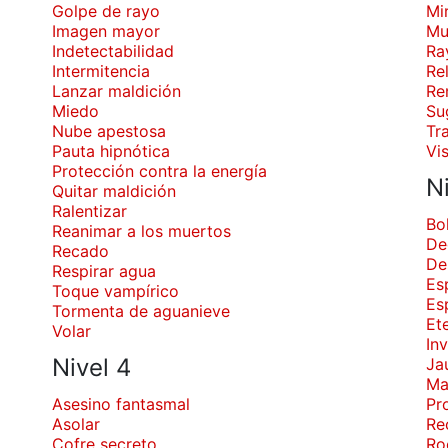
Golpe de rayo
Mi
Imagen mayor
Mu
Indetectabilidad
Ra
Intermitencia
Re
Lanzar maldición
Re
Miedo
Su
Nube apestosa
Tr
Pauta hipnótica
Vi
Protección contra la energía
Ni
Quitar maldición
Ralentizar
Bo
Reanimar a los muertos
De
Recado
De
Respirar agua
Es
Toque vampírico
Es
Tormenta de aguanieve
Et
Volar
In
Nivel 4
Ja
Ma
Asesino fantasmal
Pr
Asolar
Rec
Cofre secreto
Ro