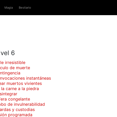
Magia
Bestiario
ivel 6
le irresistible
rculo de muerte
ntingencia
nvocaciones instantáneas
ear muertos vivientes
la carne a la piedra
sintegrar
fera congelante
obo de invulnerabilidad
ardas y custodias
usión programada