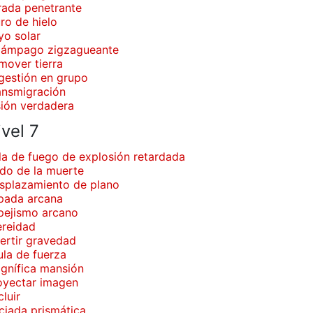
rada penetrante
ro de hielo
yo solar
lámpago zigzagueante
mover tierra
gestión en grupo
ansmigración
sión verdadera
vel 7
la de fuego de explosión retardada
do de la muerte
splazamiento de plano
pada arcana
pejismo arcano
ereidad
vertir gravedad
ula de fuerza
gnífica mansión
oyectar imagen
luir
ciada prismática