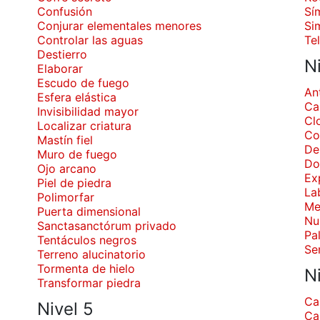
Confusión
Sí
Conjurar elementales menores
Si
Controlar las aguas
Te
Destierro
N
Elaborar
Escudo de fuego
An
Esfera elástica
Ca
Invisibilidad mayor
Cl
Localizar criatura
Co
Mastín fiel
De
Muro de fuego
Do
Ojo arcano
Ex
Piel de piedra
La
Polimorfar
Me
Puerta dimensional
Nu
Sanctasanctórum privado
Pa
Tentáculos negros
Se
Terreno alucinatorio
Tormenta de hielo
N
Transformar piedra
Ca
Nivel 5
Ca