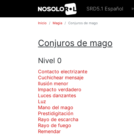
SRD5.1 Español
I
Inicio
Magia
Conjuros de mago
Conjuros de mago
Nivel 0
Contacto electrizante
Cuchichear mensaje
Ilusión menor
Impacto verdadero
Luces danzantes
Luz
Mano del mago
Prestidigitación
Rayo de escarcha
Rayo de fuego
Remendar