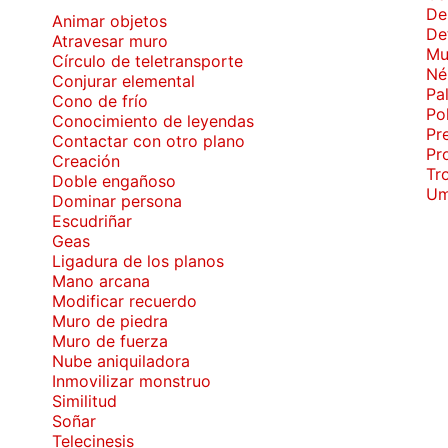
De
Animar objetos
De
Atravesar muro
Mu
Círculo de teletransporte
Né
Conjurar elemental
Pa
Cono de frío
Po
Conocimiento de leyendas
Pr
Contactar con otro plano
Pr
Creación
Tr
Doble engañoso
Um
Dominar persona
Escudriñar
Geas
Ligadura de los planos
Mano arcana
Modificar recuerdo
Muro de piedra
Muro de fuerza
Nube aniquiladora
Inmovilizar monstruo
Similitud
Soñar
Telecinesis