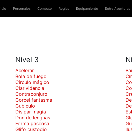
nicio
Personajes
Combate
Reglas
Equipamiento
Entre Aventuras
Nivel 3
N
Acelerar
Bai
Bola de fuego
Cí
Círculo mágico
Co
Clarividencia
Co
Contraconjuro
Cr
Corcel fantasma
De 
Cubículo
De
Disipar magia
Es
Don de lenguas
Gl
Forma gaseosa
Gu
Glifo custodio
Il